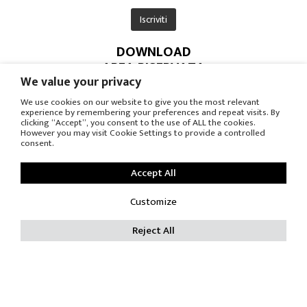
DOWNLOAD
AREA RISERVATA
UFFICIO STAMPA
We value your privacy
We use cookies on our website to give you the most relevant
experience by remembering your preferences and repeat visits. By
© COPYRIGHT
clicking “Accept”, you consent to the use of ALL the cookies.
However you may visit Cookie Settings to provide a controlled
-
consent.
PRIVACY POLICY
-
Accept All
COOKIE POLICY
RES SRL - P.Iva IT 00688080969 - C.F. 00685880155 C.C.I.A.A.
Customize
605383
Reject All
Trib. Reg. Soc. Monza 16230 Capitale sociale Int. Versato €
119.000,00