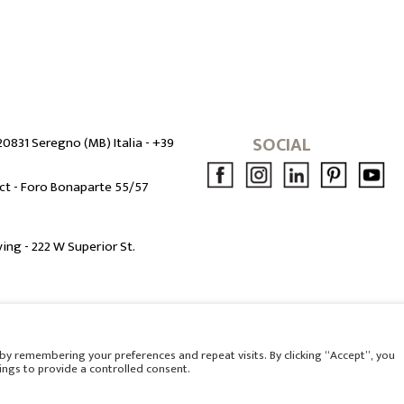
SOCIAL
20831 Seregno (MB) Italia -
+39
ct - Foro Bonaparte 55/57
ng - 222 W Superior St.
RES SRL - P.Iva IT 00688080969 - C.F. 00685
Trib. Reg. Soc. Monza 16230 Capitale sociale
by remembering your preferences and repeat visits. By clicking “Accept”, you
ings to provide a controlled consent.