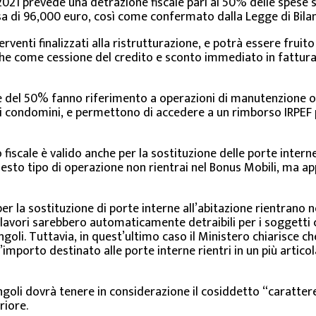
2021 prevede una detrazione fiscale pari al 50% delle spese s
pesa di 96,000 euro, così come confermato dalla Legge di Bila
venti finalizzati alla ristrutturazione, e potrà essere fruit
 che come cessione del credito e sconto immediato in fattura,
one del 50% fanno riferimento a operazioni di manutenzione o
 di condomini, e permettono di accedere a un rimborso IRPEF p
iscale è valido anche per la sostituzione delle porte interne
esto tipo di operazione non rientrai nel Bonus Mobili, ma ap
per la sostituzione di porte interne all’abitazione rientrano 
 i lavori sarebbero automaticamente detraibili per i soggetti
ingoli. Tuttavia, in quest’ultimo caso il Ministero chiarisce 
importo destinato alle porte interne rientri in un più artic
singoli dovrà tenere in considerazione il cosiddetto “caratte
riore.