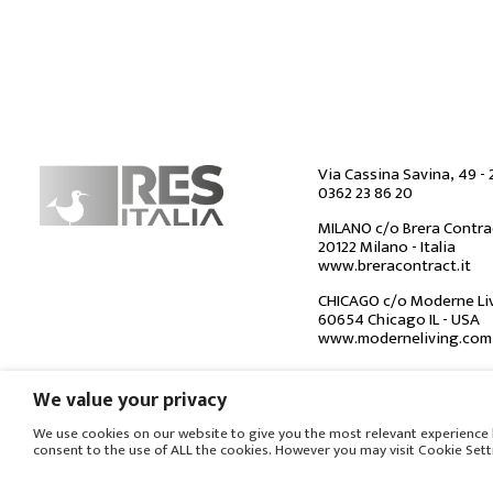
Via Cassina Savina, 49 - 
0362 23 86 20
MILANO c/o Brera Contra
20122 Milano - Italia
www.breracontract.it
CHICAGO c/o Moderne Livi
60654 Chicago IL - USA
www.moderneliving.com
We value your privacy
© COPYRIGHT
-
PRIVACY POLICY
-
COOKIE POLICY
We use cookies on our website to give you the most relevant experience 
consent to the use of ALL the cookies. However you may visit Cookie Sett