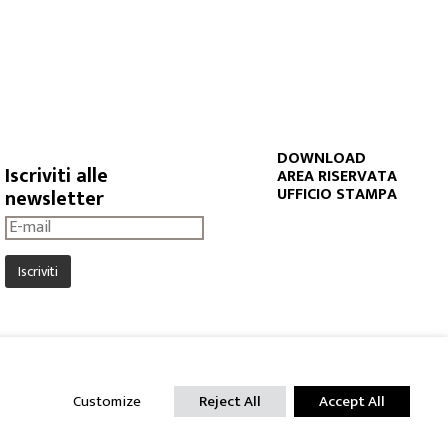
DOWNLOAD
Iscriviti alle
AREA RISERVATA
UFFICIO STAMPA
newsletter
880155 C.C.I.A.A. 605383
 Int. Versato € 119.000,00
Customize
Reject All
Accept All