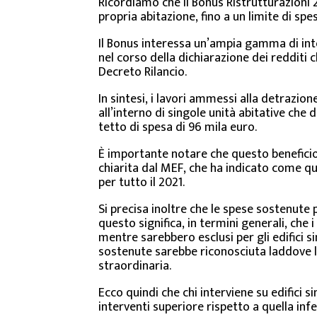
Ricordiamo che il Bonus Ristrutturazioni 
propria abitazione, fino a un limite di s
Il Bonus interessa un’ampia gamma di inter
nel corso della dichiarazione dei redditi
Decreto Rilancio.
In sintesi, i lavori ammessi alla detrazi
all’interno di singole unità abitative che
tetto di spesa di 96 mila euro.
È importante notare che questo beneficio f
chiarita dal MEF, che ha indicato come qu
per tutto il 2021.
Si precisa inoltre che le spese sostenute 
questo significa, in termini generali, che
mentre sarebbero esclusi per gli edifici s
sostenute sarebbe riconosciuta laddove l’
straordinaria.
Ecco quindi che chi interviene su edifici 
interventi superiore rispetto a quella infe