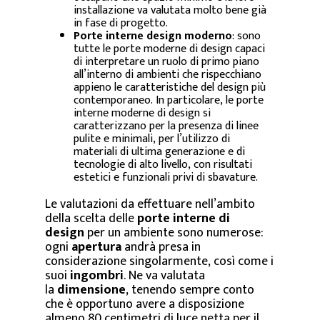
installazione va valutata molto bene già
in fase di progetto.
Porte interne design moderno
: sono
tutte le porte moderne di design capaci
di interpretare un ruolo di primo piano
all’interno di ambienti che rispecchiano
appieno le caratteristiche del design più
contemporaneo. In particolare, le porte
interne moderne di design si
caratterizzano per la presenza di linee
pulite e minimali, per l’utilizzo di
materiali di ultima generazione e di
tecnologie di alto livello, con risultati
estetici e funzionali privi di sbavature.
Le valutazioni da effettuare nell’ambito
della scelta delle
porte interne di
design
per un ambiente sono numerose:
ogni
apertura
andrà presa in
considerazione singolarmente, così come i
suoi
ingombri
. Ne va valutata
la
dimensione
, tenendo sempre conto
che è opportuno avere a disposizione
almeno 80 centimetri di luce netta per il