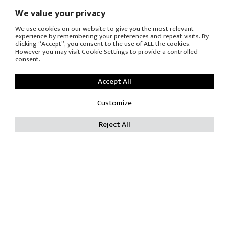
St.
We value your privacy
60654 Chicago IL - USA
www.moderneliving.com
We use cookies on our website to give you the most relevant
experience by remembering your preferences and repeat visits. By
SOCIAL
clicking “Accept”, you consent to the use of ALL the cookies.
However you may visit Cookie Settings to provide a controlled
consent.
Accept All
Iscriviti alle newsletter
Customize
Reject All
DOWNLOAD
AREA RISERVATA
UFFICIO STAMPA
© COPYRIGHT
-
PRIVACY POLICY