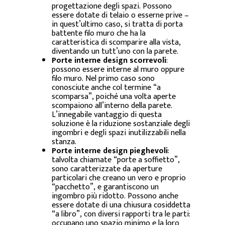
progettazione degli spazi. Possono
essere dotate di telaio o esserne prive –
in quest’ultimo caso, si tratta di porta
battente filo muro che ha la
caratteristica di scomparire alla vista,
diventando un tutt’uno con la parete.
Porte interne design scorrevoli
:
possono essere interne al muro oppure
filo muro. Nel primo caso sono
conosciute anche col termine “a
scomparsa”, poiché una volta aperte
scompaiono all’interno della parete.
L’innegabile vantaggio di questa
soluzione è la riduzione sostanziale degli
ingombri e degli spazi inutilizzabili nella
stanza.
Porte interne design pieghevoli
:
talvolta chiamate “porte a soffietto”,
sono caratterizzate da aperture
particolari che creano un vero e proprio
“pacchetto”, e garantiscono un
ingombro più ridotto. Possono anche
essere dotate di una chiusura cosiddetta
“a libro”, con diversi rapporti tra le parti:
occupano uno spazio minimo e la loro